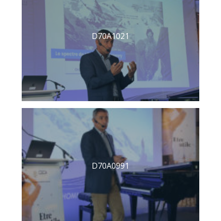
D70A1021
D70A0991